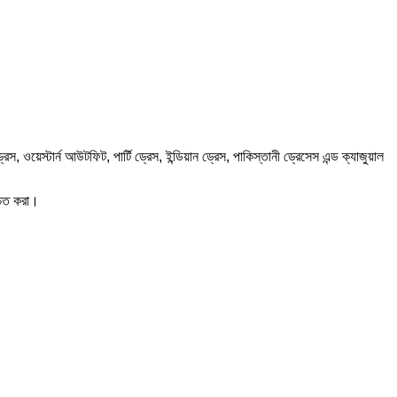
স্টার্ন আউটফিট, পার্টি ড্রেস, ইন্ডিয়ান ড্রেস, পাকিস্তানী ড্রেসেস এন্ড ক্যাজুয়াল
চিত করা।