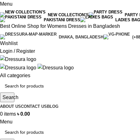
Menu
NEW COLLECTION’S
PARTY
PAKISTANI DRESS
LADIES BA
Best Online Shop for Womens Dresses in Bangladesh
DHAKA, BANGLADESH
(+8
Wishlist
Login / Register
All categories
Search
ABOUT US
CONTACT US
BLOG
0
items
৳
0.00
Menu