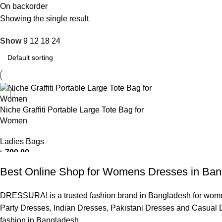
On backorder
Showing the single result
Show
9
12
18
24
Niche Graffiti Portable Large Tote Bag for
Women
Ladies Bags
৳
790.00
SELECT OPTIONS
Best Online Shop for Womens Dresses in Ba
DRESSURA! is a trusted fashion brand in Bangladesh for women’
Party Dresses, Indian Dresses, Pakistani Dresses and Casual D
fashion in Bangladesh.