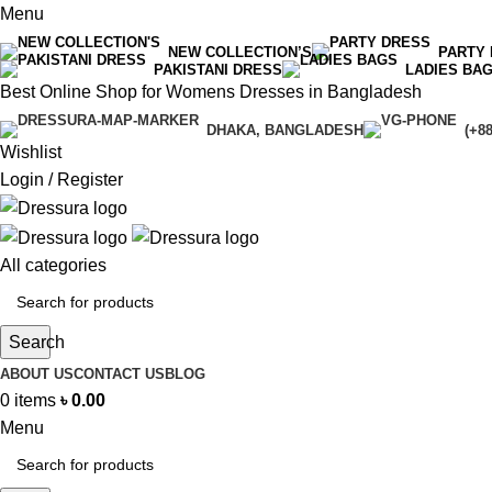
Menu
NEW COLLECTION’S
PARTY
PAKISTANI DRESS
LADIES BA
Best Online Shop for Womens Dresses in Bangladesh
DHAKA, BANGLADESH
(+8
Wishlist
Login / Register
All categories
Search
ABOUT US
CONTACT US
BLOG
0
items
৳
0.00
Menu