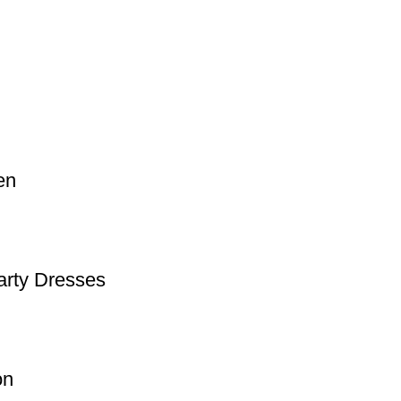
en
arty Dresses
on