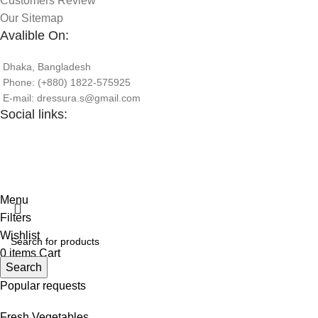
Customers Review
Our Sitemap
Avalible On:
Dhaka, Bangladesh
Phone: (+880) 1822-575925
E-mail: dressura.s@gmail.com
Social links:
Menu
Filters
Wishlist
0
items
Cart
Search
Popular requests
Fresh Vegetables