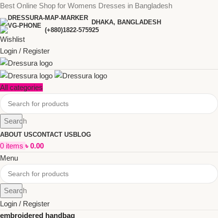
Best Online Shop for Womens Dresses in Bangladesh
DHAKA, BANGLADESH
(+880)1822-575925
Wishlist
Login / Register
All categories
Search
ABOUT US
CONTACT US
BLOG
0
items
৳
0.00
Menu
Search
Login / Register
embroidered handbag