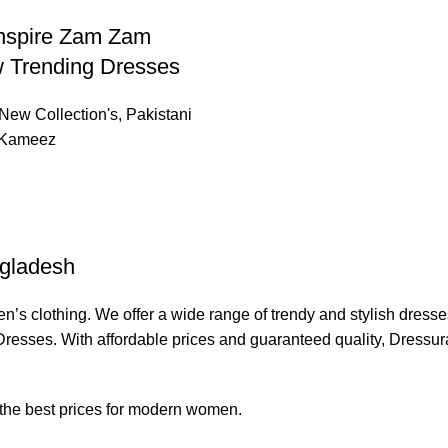
Inspire Zam Zam
 Trending Dresses
New Collection's
,
Pakistani
 Kameez
ngladesh
s clothing. We offer a wide range of trendy and stylish dress
resses. With affordable prices and guaranteed quality, Dressu
 the best prices for modern women.