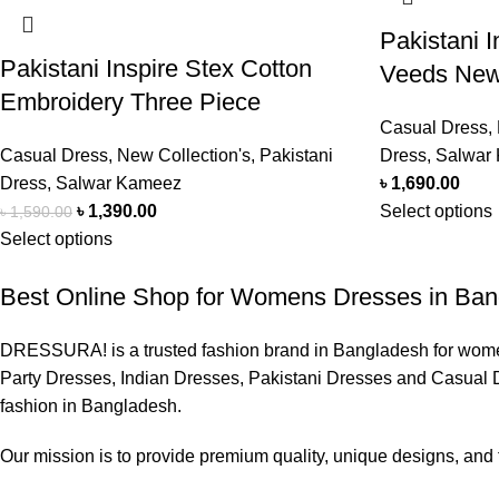
Pakistani 
Pakistani Inspire Stex Cotton
Veeds New
Embroidery Three Piece
Casual Dress
,
Casual Dress
,
New Collection's
,
Pakistani
Dress
,
Salwar
Dress
,
Salwar Kameez
৳
1,690.00
৳
1,390.00
Select options
৳
1,590.00
Select options
Best Online Shop for Womens Dresses in Ba
DRESSURA! is a trusted fashion brand in Bangladesh for women’
Party Dresses, Indian Dresses, Pakistani Dresses and Casual D
fashion in Bangladesh.
Our mission is to provide premium quality, unique designs, and