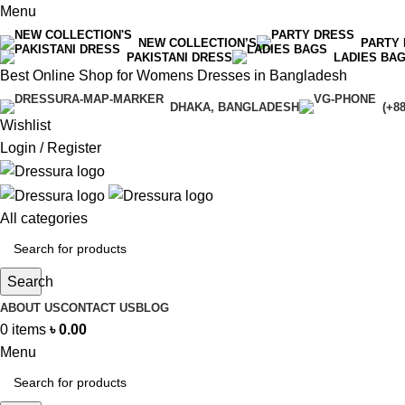
Menu
NEW COLLECTION’S
PARTY
PAKISTANI DRESS
LADIES BA
Best Online Shop for Womens Dresses in Bangladesh
DHAKA, BANGLADESH
(+8
Wishlist
Login / Register
All categories
Search
ABOUT US
CONTACT US
BLOG
0
items
৳
0.00
Menu