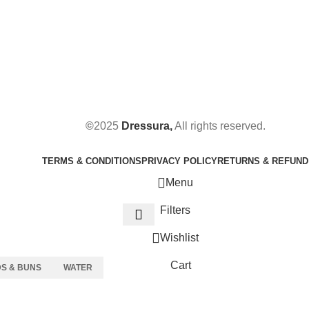
©
2025
Dressura,
All rights reserved.
TERMS & CONDITIONS
PRIVACY POLICY
RETURNS & REFUND
Menu
Filters
Wishlist
Cart
S & BUNS
WATER