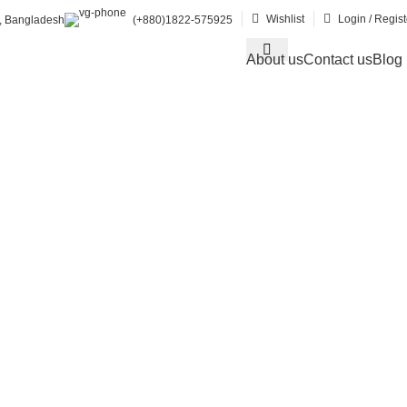
Wishlist
Login / Regist
, Bangladesh
(+880)1822-575925
About us
Contact us
Blog