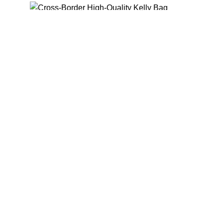
Cross-Border High-Quality Kelly Bag f
৳
2,190.00
Exclusive Indian Veeds Heavy Embroide
৳
2,890.00
Exclusive Star Georgette Party Dress Co
৳
1,890.00
৳
1,990.00
Popular Cookies & Brownies