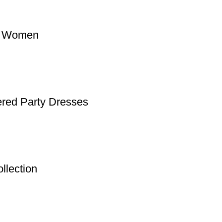
or Women
red Party Dresses
llection