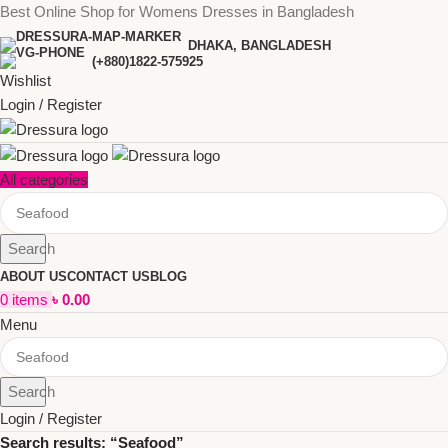
Best Online Shop for Womens Dresses in Bangladesh
DHAKA, BANGLADESH
(+880)1822-575925
Wishlist
Login / Register
All categories
Search
ABOUT US
CONTACT US
BLOG
0
items
৳
0.00
Menu
Search
Login / Register
Search results: “Seafood”